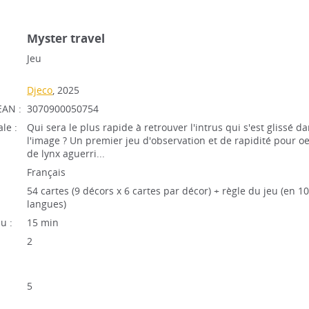
Myster travel
Jeu
Djeco
, 2025
EAN :
3070900050754
le :
Qui sera le plus rapide à retrouver l'intrus qui s'est glissé d
l'image ? Un premier jeu d'observation et de rapidité pour oe
de lynx aguerri...
Français
54 cartes (9 décors x 6 cartes par décor) + règle du jeu (en 1
langues)
u :
15 min
2
5