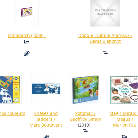
MiniMatch
(2008)
Dobble. Dobble Animaux
/
Denis Blanchot
os couleurs
Snakes and
Potomac
/
Magic Mirabi
ladders
/
Geoffroy Simon
Magus
/
Marc Boutavant
(2019)
Marion Fau