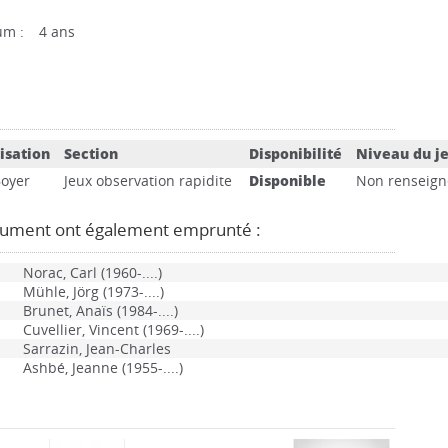
um :
4 ans
isation
Section
Disponibilité
Niveau du j
Boyer
Jeux observation rapidite
Disponible
Non renseign
cument ont également emprunté :
Norac, Carl (1960-....)
Mühle, Jörg (1973-....)
Brunet, Anaïs (1984-....)
Cuvellier, Vincent (1969-....)
Sarrazin, Jean-Charles
Ashbé, Jeanne (1955-....)