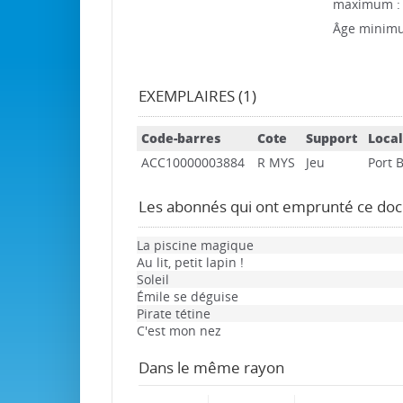
maximum :
Âge minim
EXEMPLAIRES (1)
Code-barres
Cote
Support
Local
ACC10000003884
R MYS
Jeu
Port 
Les abonnés qui ont emprunté ce do
La piscine magique
Au lit, petit lapin !
Soleil
Émile se déguise
Pirate tétine
C'est mon nez
Dans le même rayon