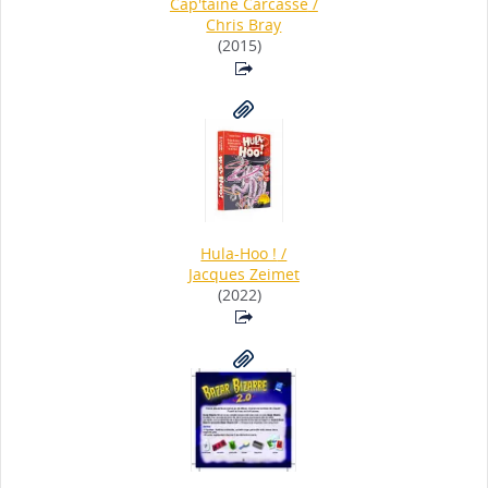
Cap'taine Carcasse
/
Chris Bray
(2015)
Hula-Hoo !
/
Jacques Zeimet
(2022)