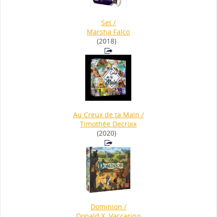
Set
/
Marsha Falco
(2018)
Au Creux de ta Main
/
Timothée Decroix
(2020)
Dominion
/
Donald X. Vaccarino