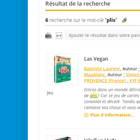
Résultat de la recherche
6
recherche sur le mot-clé
'plis'
Ajouter le résultat dans votre pan
Las Vegan
Baptiste Laurent
, Auteur 
Maublanc
, Auteur ;
Simon
PROVENCE [France] : KYF E
Entrez dans un monde délira
Jeu
de
plis
! Car ce jeu de cart
convivial et décalé. Tandis 
ramasse vos choux et vous v
Plus d'information...