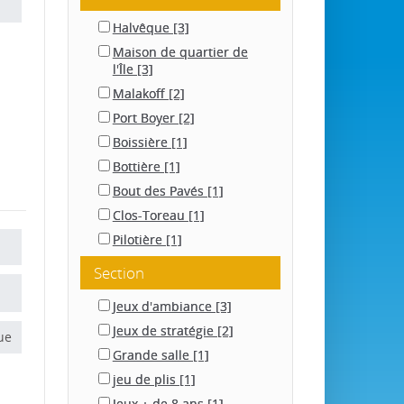
Halvêque
[3]
Maison de quartier de
l'Île
[3]
Malakoff
[2]
Port Boyer
[2]
Boissière
[1]
Bottière
[1]
Bout des Pavés
[1]
Clos-Toreau
[1]
Pilotière
[1]
Section
Jeux d'ambiance
[3]
Jeux de stratégie
[2]
ue
Grande salle
[1]
jeu de plis
[1]
Jeux + de 8 ans
[1]