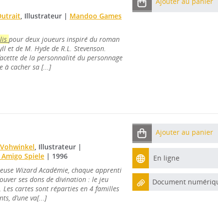
Ajouter au panier
utrait
, Illustrateur
|
Mandoo Games
lis
pour deux joueurs inspiré du roman
yll et de M. Hyde de R.L. Stevenson.
acette de la personnalité du personnage
e à cacher sa [...]
Ajouter au panier
 Vohwinkel
, Illustrateur
|
 Amigo Spiele
|
1996
En ligne
meuse Wizard Académie, chaque apprenti
ouver ses dons de divination : le jeu
Document numériq
s. Les cartes sont réparties en 4 familles
ts, d’une va[...]