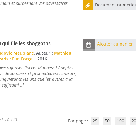
 main et surprendre vos adversaires.
Document numériq
 qui file les shoggoths
Ajouter au panier
udovic Maublanc
, Auteur ;
Mathieu
Paris : Fun Forge
|
2016
vecraft avec Pocket Madness ! Adeptes
par de sombres et prometteuses rumeurs,
inquiétants les uns que les autres à la
 suffisam[...]
(1 - 6 / 6)
Par page :
25
50
100
2