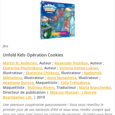
Jeu
Unfold Kids
Opération Cookies
Martin N. Andersen
, Auteur ;
Alexender Peshkov
, Auteur ;
Ekaterina Pluzhnikova
, Auteur ;
Victoria Volina-Lukian
,
Illustrateur ;
Ekaterina Chirkova
, Illustrateur ;
Nadezhda
Mikhailova
, Illustrateur ;
Anna Nenasheva
, Illustrateur ;
Anastasia Durova
, Maquettiste ;
Yulia Tretyakova
,
Maquettiste ;
Mathieu Rivero
, Traducteur ;
Maria Kravchenko
,
Directeur de publication
|
Moscou [Russie] : Lifestyle
Boardgames Ldt.
|
2019
Une aventure coopérative passionnante ! Vous vous réveillez le
premier jour de vos vacances d'été et vous vous rendez compte que
tous vos amis sont partis en colonie de vacances. Qu'allez vous faire