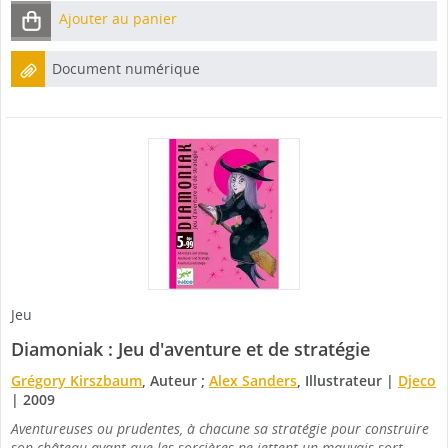
Ajouter au panier
Document numérique
Jeu
Diamoniak : Jeu d'aventure et de stratégie
Grégory Kirszbaum
, Auteur ;
Alex Sanders
, Illustrateur
|
Djeco
|
2009
Aventureuses ou prudentes, à chacune sa stratégie pour construire
son château avant que les sorcières ne jettent un mauvais sort.