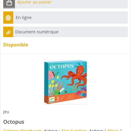
Ajouter au panier
En ligne
Document numérique
Disponible
Jeu
Octopus
Grégory Kirszbaum
, Auteur ;
Alex Sanders
, Auteur
|
Djeco
|